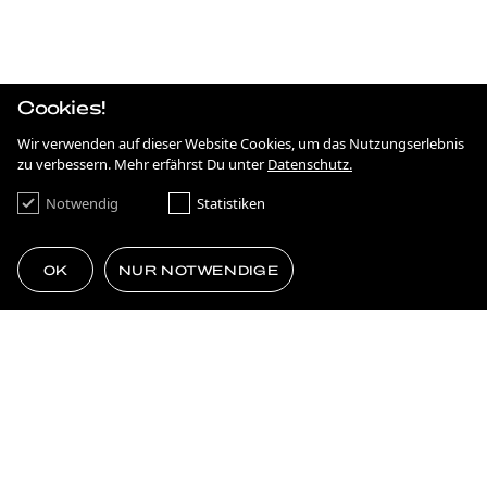
IRGENDWAS MIT NACHHALTIGKEIT
STRATEGIE
ANTIDISKRIMINIERUNG IN HESSEN
Cookies!
KAMPAGNE
ON THE MOVE
Wir verwenden auf dieser Website Cookies, um das Nutzungserlebnis
zu verbessern. Mehr erfährst Du unter
Datenschutz.
KAMPAGNE
FRANKFURT NEXT GENERATION
Notwendig
Statistiken
BRANDING
SIMPLE AS ****.
OK
NUR NOTWENDIGE
KAMPAGNE
75 JAHRE DEMOKRATIE
GEMACHT FÜRS EHRENAMT
MEHR LADEN