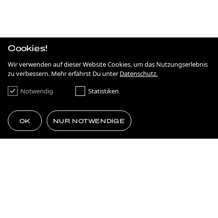
IRGENDWAS MIT NACHHALTIGKEIT
KAMPAGNE
ANTIDISKRIMINIERUNG IN HESSEN
Cookies!
KAMPAGNE
FRANKFURT NEXT GENERATION
Wir verwenden auf dieser Website Cookies, um das Nutzungserlebnis
zu verbessern. Mehr erfährst Du unter
Datenschutz.
BRANDING
SIMPLE AS ****.
Notwendig
Statistiken
FILM & MOTION
75 JAHRE DEMOKRATIE
OK
NUR NOTWENDIGE
KAMPAGNE
VOM PLATTENBAU ZUR ZUKUNFT
GEMACHT FÜRS EHRENAMT
MEHR LADEN