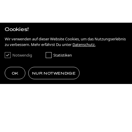
IRGENDWAS MIT NACHHALTIGKEIT
STRATEGIE
ANTIDISKRIMINIERUNG IN HESSEN
Cookies!
KAMPAGNE
ON THE MOVE
Wir verwenden auf dieser Website Cookies, um das Nutzungserlebnis
zu verbessern. Mehr erfährst Du unter
Datenschutz.
KAMPAGNE
FRANKFURT NEXT GENERATION
Notwendig
Statistiken
BRANDING
SIMPLE AS ****.
OK
NUR NOTWENDIGE
KAMPAGNE
75 JAHRE DEMOKRATIE
GEMACHT FÜRS EHRENAMT
MEHR LADEN