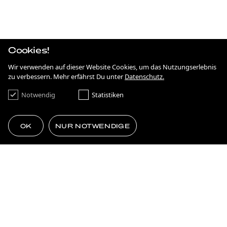
ANTIDISKRIMINIERUNG IN HESSEN
KAMPAGNE
ON THE MOVE
Cookies!
KAMPAGNE
FRANKFURT NEXT GENERATION
Wir verwenden auf dieser Website Cookies, um das Nutzungserlebnis
zu verbessern. Mehr erfährst Du unter
Datenschutz.
BRANDING
SIMPLE AS ****.
Notwendig
Statistiken
KAMPAGNE
75 JAHRE DEMOKRATIE
OK
NUR NOTWENDIGE
STRATEGIE
GEMACHT FÜRS EHRENAMT
THE POWER OF TOGETHERNESS
MEHR LADEN