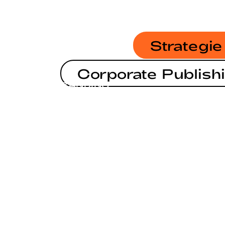
Strategie
Corporate Publish
BRANDING
KAMPAGNE
IRGENDWAS MIT NACHHALTIGK
STRATEGIE
SIMPLE AS ****.