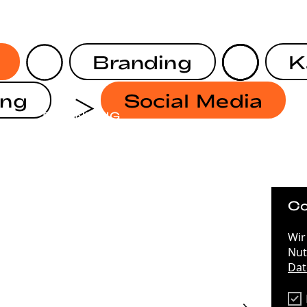
Branding
K
ing
Social Media
BRANDING
BRANDING
EIT
ANTIDISKRIMINIERUNG IN HESSEN
Co
Wir
STRATEGIE
75 JAHRE DEMOKRATIE
Nut
Dat