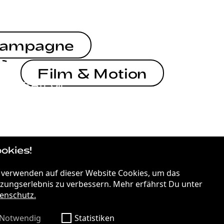
ampagne
Film & Motion
STRATEGIE
STRATEGIE
ON THE MOVE
okies!
 verwenden auf dieser Website Cookies, um das
STRATEGIE
THE POWER OF TOGETHERNESS
zungserlebnis zu verbessern. Mehr erfährst Du unter
enschutz.
Notwendig
Statistiken