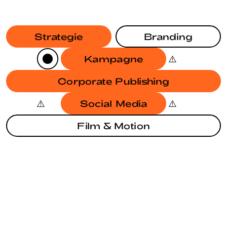
Strategie
Branding
Kampagne
Corporate Publishing
Social Media
Film & Motion
BRANDING
KAMPAGNE
JAHRESBERICHT SODG
BRANDING
EUROPAWAHL 2024
BRANDING