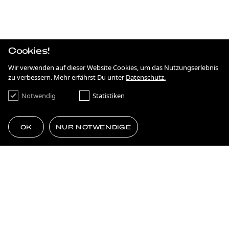
IRGENDWAS MIT NACHHALTIGKEIT
STRATEGIE
ANTIDISKRIMINIERUNG IN HESSEN
Cookies!
KAMPAGNE
ON THE MOVE
Wir verwenden auf dieser Website Cookies, um das Nutzungserlebnis
zu verbessern. Mehr erfährst Du unter
Datenschutz.
KAMPAGNE
FRANKFURT NEXT GENERATION
Notwendig
Statistiken
BRANDING
SIMPLE AS ****.
OK
NUR NOTWENDIGE
KAMPAGNE
75 JAHRE DEMOKRATIE
GEMACHT FÜRS EHRENAMT
MEHR LADEN