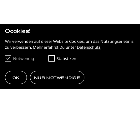
IRGENDWAS MIT NACHHALTIGKEIT
STRATEGIE
ANTIDISKRIMINIERUNG IN HESSEN
Cookies!
KAMPAGNE
ON THE MOVE
Wir verwenden auf dieser Website Cookies, um das Nutzungserlebnis
zu verbessern. Mehr erfährst Du unter
Datenschutz.
KAMPAGNE
FRANKFURT NEXT GENERATION
Notwendig
Statistiken
BRANDING
SIMPLE AS ****.
OK
NUR NOTWENDIGE
KAMPAGNE
75 JAHRE DEMOKRATIE
GEMACHT FÜRS EHRENAMT
MEHR LADEN