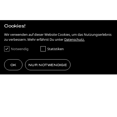
IRGENDWAS MIT NACHHALTIGKEIT
STRATEGIE
ANTIDISKRIMINIERUNG IN HESSEN
Cookies!
KAMPAGNE
ON THE MOVE
Wir verwenden auf dieser Website Cookies, um das Nutzungserlebnis
zu verbessern. Mehr erfährst Du unter
Datenschutz.
KAMPAGNE
FRANKFURT NEXT GENERATION
Notwendig
Statistiken
BRANDING
SIMPLE AS ****.
OK
NUR NOTWENDIGE
FILM & MOTION
75 JAHRE DEMOKRATIE
VOM PLATTENBAU ZUR ZUKUNFT
MEHR LADEN