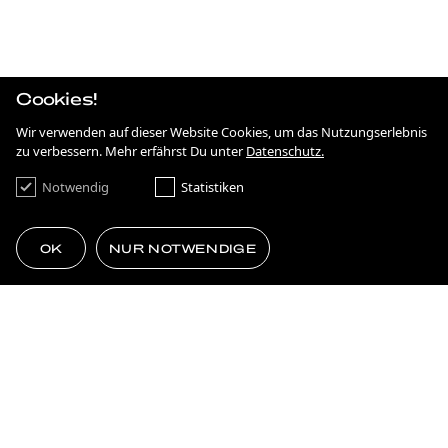
IRGENDWAS MIT NACHHALTIGKEIT
STRATEGIE
ANTIDISKRIMINIERUNG IN HESSEN
Cookies!
KAMPAGNE
ON THE MOVE
Wir verwenden auf dieser Website Cookies, um das Nutzungserlebnis
zu verbessern. Mehr erfährst Du unter
Datenschutz.
KAMPAGNE
FRANKFURT NEXT GENERATION
Notwendig
Statistiken
BRANDING
SIMPLE AS ****.
OK
NUR NOTWENDIGE
FILM & MOTION
75 JAHRE DEMOKRATIE
VOM PLATTENBAU ZUR ZUKUNFT
MEHR LADEN