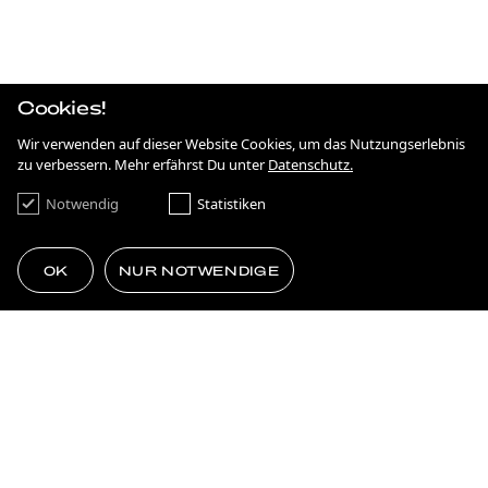
ANTIDISKRIMINIERUNG IN HESSEN
KAMPAGNE
ON THE MOVE
Cookies!
KAMPAGNE
FRANKFURT NEXT GENERATION
Wir verwenden auf dieser Website Cookies, um das Nutzungserlebnis
zu verbessern. Mehr erfährst Du unter
Datenschutz.
BRANDING
SIMPLE AS ****.
Notwendig
Statistiken
KAMPAGNE
75 JAHRE DEMOKRATIE
OK
NUR NOTWENDIGE
STRATEGIE
GEMACHT FÜRS EHRENAMT
THE POWER OF TOGETHERNESS
MEHR LADEN