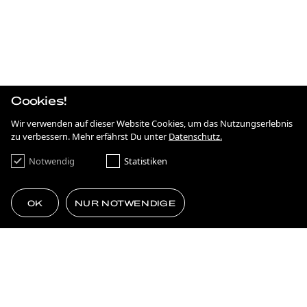
BRANDING
JAHRESBERICHT SODG
BRANDING
IRGENDWAS MIT NACHHALTIGKEIT
STRATEGIE
ANTIDISKRIMINIERUNG IN HESSEN
Cookies!
Wir verwenden auf dieser Website Cookies, um das Nutzungserlebnis
KAMPAGNE
ON THE MOVE
zu verbessern. Mehr erfährst Du unter
Datenschutz.
Notwendig
Statistiken
BRANDING
SIMPLE AS ****.
FILM & MOTION
OK
NUR NOTWENDIGE
75 JAHRE DEMOKRATIE
STRATEGIE
VOM PLATTENBAU ZUR ZUKUNFT
STRATEGIE
THE POWER OF TOGETHERNESS