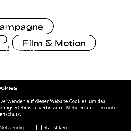
ampagne
Film & Motion
STRATEGIE
STRATEGIE
ON THE MOVE
okies!
 verwenden auf dieser Website Cookies, um das
STRATEGIE
THE POWER OF TOGETHERNESS
zungserlebnis zu verbessern. Mehr erfährst Du unter
enschutz.
Notwendig
Statistiken