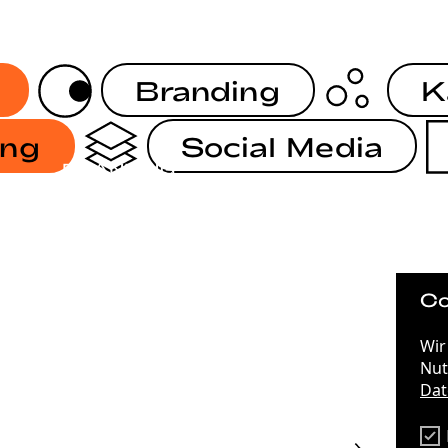
Branding
K
ing
Social Media
BRANDING
BRANDING
IRGENDWAS MIT NACHHALTIGKEIT
Co
Wir
STRATEGIE
75 JAHRE DEMOKRATIE
Nut
Dat