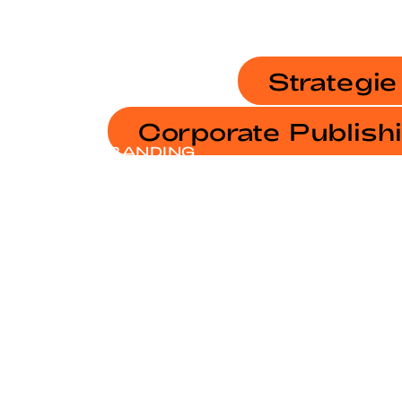
Strategie
Corporate Publish
BRANDING
KAMPAGNE
JAHRESBERICHT SODG
STRATEGIE
SIMPLE AS ****.