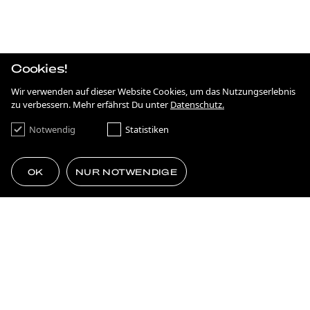
IRGENDWAS MIT NACHHALTIGKEIT
STRATEGIE
ANTIDISKRIMINIERUNG IN HESSEN
Cookies!
KAMPAGNE
ON THE MOVE
Wir verwenden auf dieser Website Cookies, um das Nutzungserlebnis
zu verbessern. Mehr erfährst Du unter
Datenschutz.
KAMPAGNE
FRANKFURT NEXT GENERATION
Notwendig
Statistiken
BRANDING
SIMPLE AS ****.
OK
NUR NOTWENDIGE
STRATEGIE
75 JAHRE DEMOKRATIE
THE POWER OF TOGETHERNESS
MEHR LADEN