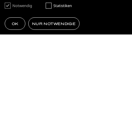
Notwendig
Statistiken
RHYTHMS BAR & KITCHEN
OK
NUR NOTWENDIGE
KUND:INNEN