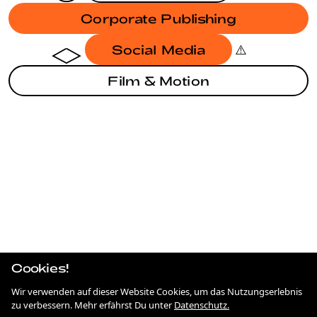
Corporate Publishing
Social Media
Film & Motion
BRANDING
BRANDING
JAHRESBERICHT SODG
BRANDING
ANTIDISKRIMINIERUNG IN HESSEN
STRATEGIE
75 JAHRE DEMOKRATIE
SOCIAL MEDIA
Cookies!
COOLE BRANCHE
Wir verwenden auf dieser Website Cookies, um das Nutzungserlebnis
STRATEGIE
zu verbessern. Mehr erfährst Du unter
Datenschutz.
NEUE ROTHOF