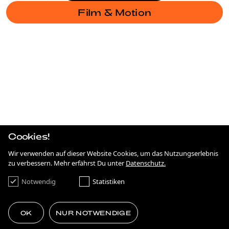
Film & Motion
BRANDING
BRANDING
JAHRESBERICHT SODG
FILM & MOTION
75 JAHRE DEMOKRATIE
STRATEGIE
VOM PLATTENBAU ZUR ZUKUNFT
Cookies!
COOLE BRANCHE
Wir verwenden auf dieser Website Cookies, um das Nutzungserlebnis
zu verbessern. Mehr erfährst Du unter
Datenschutz.
Notwendig
Statistiken
KUND:INNEN
OK
NUR NOTWENDIGE