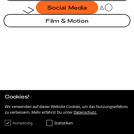
Social Media
Film & Motion
BRANDING
BRANDING
ANTIDISKRIMINIERUNG IN HESSEN
STRATEGIE
75 JAHRE DEMOKRATIE
SOCIAL MEDIA
COOLE BRANCHE
Cookies!
STRATEGIE
NEUE ROTHOF
Wir verwenden auf dieser Website Cookies, um das Nutzungserlebnis
zu verbessern. Mehr erfährst Du unter
Datenschutz.
RHYTHMS BAR & KITCHEN
Notwendig
Statistiken